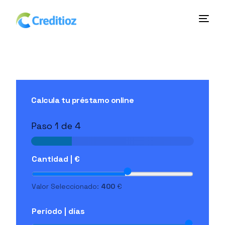
Calcula tu préstamo online
Paso
1
de 4
Cantidad | €
Valor Seleccionado:
400
€
Período | días