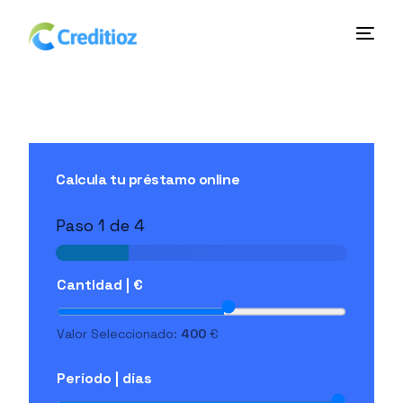
Calcula tu préstamo online
Paso
1
de 4
Cantidad | €
Valor Seleccionado:
400
€
Período | días